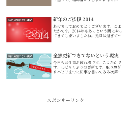
なので、過去の記事をひっぱってみま
す。今回は、新年に打ち立てた目標を見
返しながら、2014年の第一四半期を振り
返ろうと思います。...
新年のご挨拶 2014
特に分類のない雑記
あけましておめでとうございます。こよ
たかです。2014年もあっという間にやっ
てきてしまいましたね。元旦は過ぎてし
ましましたが、ご多分に漏れず、私も今
年の目標なんぞ、書き記しておきたいと
思います。ほんとはもっとちゃんと考え
て、より現実的な計画...
全然更新できてないという現実
特に分類のない雑記
今日もお仕事お疲れ様です、こよたかで
す。しばらくぶりの更新です。取り急ぎ
リハビリまでに記事を書いてみる次第で
すので、内容のない記事になってると思
いますから、「こよさんは最近どうして
るのかなぁ」って知りたいような物好き
な方以外は、以下はスルー...
スポンサーリンク