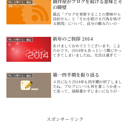
創作屋がブログを続ける意味とそ
特に分類のない雑記
の障壁
最近「ブログを更新することの意味やら
目的やら」と「それを続ける行為を妨げ
る原因」について、自分の癖みたいのが
分かってきたような気がするので、何回
かに分けて綴ってみたいと思います。作
曲活動をメインとしてネットに存在して
新年のご挨拶 2014
特に分類のない雑記
いる私としての私見です。...
あけましておめでとうございます。こよ
たかです。2014年もあっという間にやっ
てきてしまいましたね。元旦は過ぎてし
ましましたが、ご多分に漏れず、私も今
年の目標なんぞ、書き記しておきたいと
思います。ほんとはもっとちゃんと考え
て、より現実的な計画...
第一四半期を振り返る
特に分類のない雑記
４月になり2014年も四半期が終了しまし
たね。ブログにいつも何を書こうか迷っ
て迷って、結局書かずじまいになりがち
なので、過去の記事をひっぱってみま
す。今回は、新年に打ち立てた目標を見
返しながら、2014年の第一四半期を振り
返ろうと思います。...
スポンサーリンク