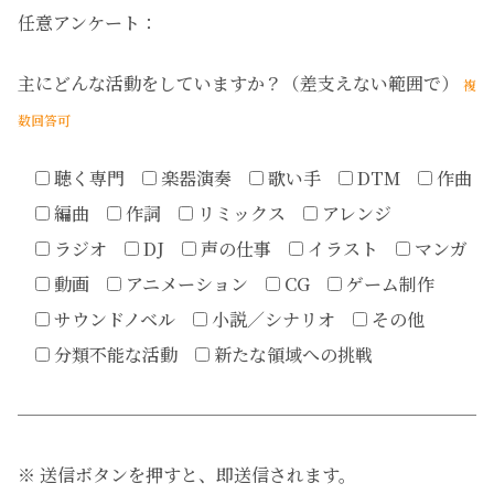
任意アンケート：
主にどんな活動をしていますか？（差支えない範囲で）
複
数回答可
聴く専門
楽器演奏
歌い手
DTM
作曲
編曲
作詞
リミックス
アレンジ
ラジオ
DJ
声の仕事
イラスト
マンガ
動画
アニメーション
CG
ゲーム制作
サウンドノベル
小説／シナリオ
その他
分類不能な活動
新たな領域への挑戦
──────────────────────────
※ 送信ボタンを押すと、即送信されます。