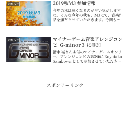
に、シナリオを読みながら場面をイメー
2019秋M3 参加情報
お知らせ
ジして曲を作っており...
今年の秋は寒くなるのが早い気がします
ね。そんな今年の秋も、M3にて、音楽作
品を頒布させていただきます。今回も、
いくつか複数の形で参加させていただい
ています。ということで、恒例の今季の
参加作品まとめという名の、告知記事を
したためたいと思います。
マイナーゲーム音楽アレンジコン
お知らせ
ピ｢G-minor 3｣に参加
清水 嶺さん主催のマイナーゲームオンリ
ー、アレンジコンピの第3弾に Koyotaka
Sambown として参加させていただきま
した。2015年のM3春にて頒布とのこと
で、詳細は特設サイトをチェックして
ね。「G-minor3 マイナーゲーム...
スポンサーリンク