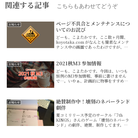
関連する記事
こちらもあわせてどうぞ
ページ不具合とメンテナンスにつ
お知らせ
いてのお詫び
どーも、こよたかです。ここ数ヶ月間、
koyotaka.com がなんとも簡素なメンテ
ナンス中の画面であったわけですが、見
に来てくださっていた方、ご不便おかけ
して申し訳ありませんでした。原因
は…、ただ単に作業ミスです。要は、デ
2021秋M3 参加情報
お知らせ
ータベースを消し...
どーも、こよたかです。今回は、いつも
恒例のM3参加情報、事前に書けません
で…。いやぁ、計画的に物事をすすめる
大切さ、改めて感じた回であります、は
い。なので、今回の参加情報は、後から
の振り返り形式で、2021秋M3のお話を
書き残しておこうと思...
絶賛制作中！壊刻のネバーランド
お知らせ
劇伴
夏コミリリース予定のサークル「7th
KINGS」さんのゲーム「壊刻のネバーラ
ンド」の劇伴、絶賛、制作してます。正
式に許可いただいていないので、情報は
あまり公開できませんが、写真のよう